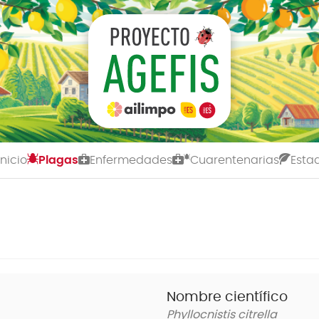
Inicio
Plagas
Enfermedades
Cuarentenarias
Estad
Nombre científico
Phyllocnistis citrella